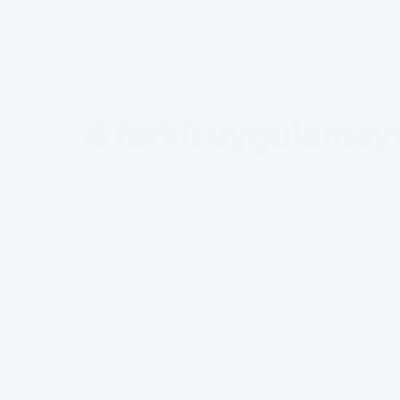
EN IYI EPIC PEN 
4 farklı uygulamayı 
Mevcut araçlarınızın yaptı
GEREKSINIM
SHARA OLMADAN
İmleç
PowerToys — sadece basit daireler, y
Vurgulayıcı
ZoomIt — temel düzeyde, çizim se
Ekran