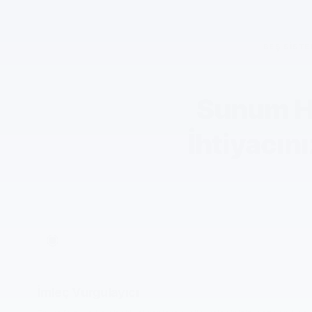
BEŞ SISTE
Sunum Ha
İhtiyacın
◉
İmleç Vurgulayıcı