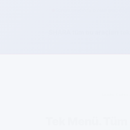
Sunum sırasında sürekli araç değişt
●
SHARA tüm bu araçları
tek
SHARA ÇARKI
Tek Menü. Tüm 