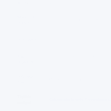
Büyüteci
yok
Klavye Tuş
Carnac — artık güncellenmiyor, gizli
Gösterici
Epic Pen — çizim ücretsiz; metin, şek
Ekran Çizimi
renkler Pro aboneliğinde
4 ayrı uygulama arasında Alt-Tab ile
Araç
Değiştirme
zorluğu
OBS Dikey
Manuel kırpma + harici şablon tasarı
Yayın
Toplam
Çakışmalarla dolu 4 uygulama i
maliyet