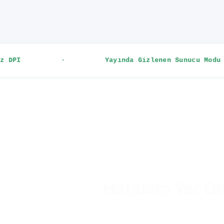
Yayında Gizlenen Sunucu Modu
·
4K 
KULL
Hatalara Yer O