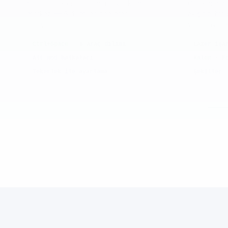
Sınıfının tek örneği olan radyal komut
Gecikmesiz 
merkezi — 6 dilim, anında araç
akışınızı hi
geçişi.
vurgulayın, s
Ctrl+Space
6 araç dilimi
Lazer işa
Alt mod halkaları
Kalem · F
Tekerlek ile ayarlama
Şekiller