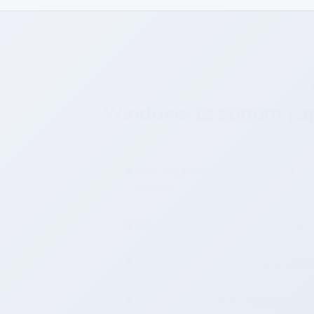
Windows’ta sunum yap
İmleciniz pencereler arasında kayb
●
edemez.
Klavye kısayolları önemlidir — an
●
Ekran büyüteciniz, çizim aracınızl
●
Çizim aracınız ekranı karmaşık hal
●