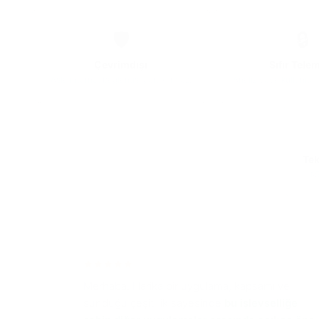
🛡
🔒
Çevrimdışı
Sıfır Telem
Asla internet bağlantısı gerektirmez.
Analiz veya kullanıcı 
Tek
₺5
Merhaba. Harika bir uygulama, kapsamı ve
sunduğu çeşitlilik sayesinde
bu işlevselliğe