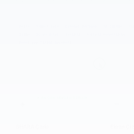
En yoğun ve kalabalık ekranlarda bile imlecinizin gözden kaçm
Daire · Tombul Kare · Eşkenar Dörtgen
3D Eğilme
Tı
Işıma · İç vurgular
Kesikli / Noktalı kenarlıklar
Esnek yay fiziği hareketi
★ EN ÇOK SEVİLEN ÖZELLİK
◈
✏
SHARA Çarkı
Ekran Çiz