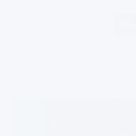
GÜ
Mi
Sonsuza kadar ücret
“Kapsamı ve sunduğu çeşitli
uygulamalar ar
Peter
·
Almanya