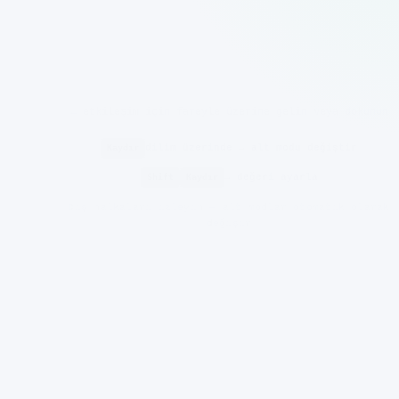
← etkileşim için fareyle üzerine gelin veya dokunun
Kaydır
dilim üzerinde → alt modu değiştir
Shift
Kaydır
→ değeri ayarla
Dış halkaları izleyin — alt modlar otomatik olarak
değişir