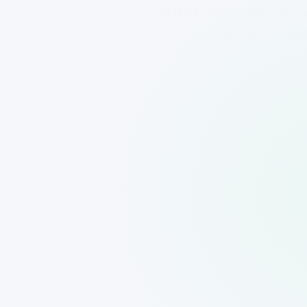
SHARA’nın kesintisiz radyal
yerleşimini aşa